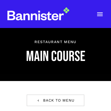
Skip
to
content
Togg
Navi
ABOUT US
RESTAURANT MENU
GET IN TOUCH
MAIN COURSE
BACK TO MENU