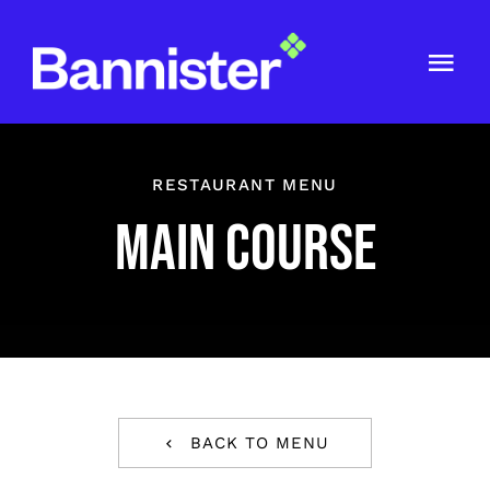
Skip
to
content
Togg
Navi
ABOUT US
RESTAURANT MENU
GET IN TOUCH
MAIN COURSE
BACK TO MENU